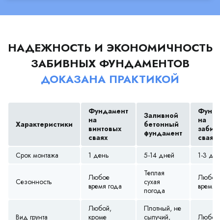
НАДЕЖНОСТЬ И ЭКОНОМИЧНОСТЬ
ЗАБИВНЫХ ФУНДАМЕНТОВ
ДОКАЗАНА ПРАКТИКОЙ
Фундамент
Фунда
Заливной
на
на
Характеристики
бетонный
винтовых
забив
фундамент
сваях
сваях
Срок монтажа
1 день
5-14 дней
1-3 дн
Теплая
Любое
Любое
Сезонность
сухая
время года
время 
погода
Любой,
Плотный, не
Вид грунта
кроме
сыпучий,
Любой