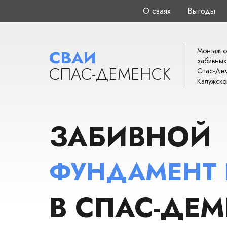
О сваях
Выгоды
Монтаж ф
СВАИ
забивных
СПАС-ДЕМЕНСК
Спас-Дем
Калужско
ЗАБИВНОЙ
ФУНДАМЕНТ
В СПАС-ДЕ