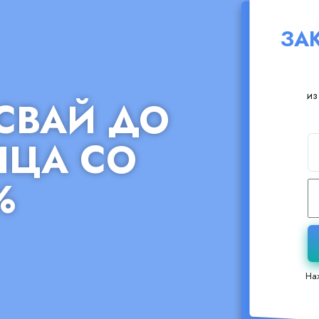
ЗА
из
 СВАЙ ДО
ЯЦА СО
%
На