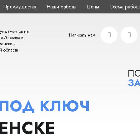
Преимущества
Наши работы
Цены
Схема работ
ундаментов на
Написать нам:
 ж/б сваях в
енске и
й области
П
ЗА
 ПОД КЛЮЧ
МЕНСКЕ