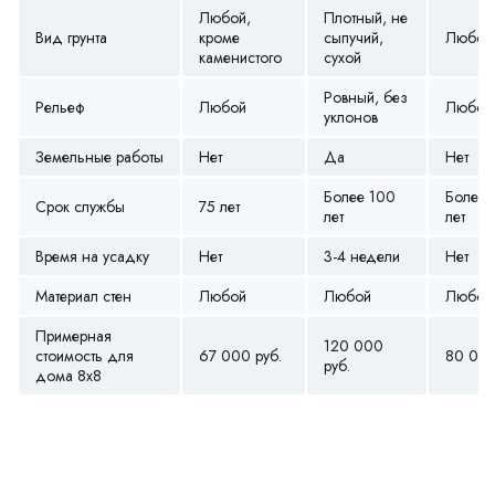
Любой,
Плотный, не
Вид грунта
кроме
сыпучий,
Любой
каменистого
сухой
Ровный, без
Рельеф
Любой
Любой
уклонов
Земельные работы
Нет
Да
Нет
Более 100
Более 
Срок службы
75 лет
лет
лет
Время на усадку
Нет
3-4 недели
Нет
Материал стен
Любой
Любой
Любой
Примерная
120 000
стоимость для
67 000 руб.
80 000
руб.
дома 8х8