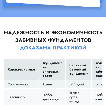
НАДЕЖНОСТЬ И ЭКОНОМИЧНОСТЬ
ЗАБИВНЫХ ФУНДАМЕНТОВ
ДОКАЗАНА ПРАКТИКОЙ
Фундамент
Фунда
Заливной
на
на
Характеристики
бетонный
винтовых
забив
фундамент
сваях
сваях
Срок монтажа
1 день
5-14 дней
1-3 дн
Теплая
Любое
Любое
Сезонность
сухая
время года
время 
погода