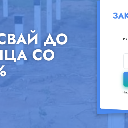
ЗА
 СВАЙ ДО
из
ЯЦА СО
%
На