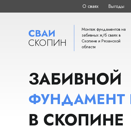
О сваях
Выгоды
Монтаж фундаментов на
СВАИ
забивных ж/б сваях в
СКОПИН
Скопине и Рязанской
области
ЗАБИВНОЙ
ФУНДАМЕНТ
В СКОПИНЕ