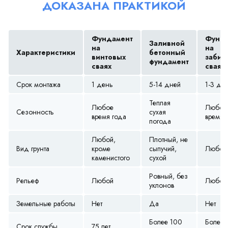
ДОКАЗАНА ПРАКТИКОЙ
Фундамент
Фунда
Заливной
на
на
Характеристики
бетонный
винтовых
забив
фундамент
сваях
сваях
Срок монтажа
1 день
5-14 дней
1-3 дн
Теплая
Любое
Любое
Сезонность
сухая
время года
время 
погода
Любой,
Плотный, не
Вид грунта
кроме
сыпучий,
Любой
каменистого
сухой
Ровный, без
Рельеф
Любой
Любой
уклонов
Земельные работы
Нет
Да
Нет
Более 100
Более 
Срок службы
75 лет