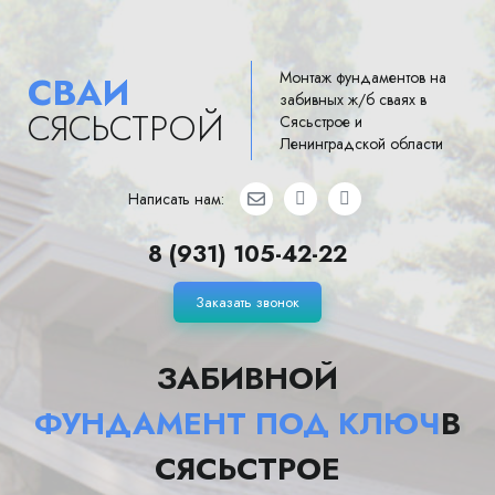
Монтаж фундаментов на
СВАИ
забивных ж/б сваях в
СЯСЬСТРОЙ
Сясьстрое и
Ленинградской области
Написать нам:
8 (931) 105-42-22
Заказать звонок
ЗАБИВНОЙ
ФУНДАМЕНТ ПОД КЛЮЧ
В
СЯСЬСТРОЕ