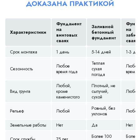
ДОКАЗАНА ПРАКТИКОЙ
Фундамент
Фунда
Заливной
на
на
Характеристики
бетонный
винтовых
забив
фундамент
сваях
сваях
Срок монтажа
1 день
5-14 дней
1-3 дн
Теплая
Любое
Любое
Сезонность
сухая
время года
время 
погода
Любой,
Плотный, не
Вид грунта
кроме
сыпучий,
Любой
каменистого
сухой
Ровный, без
Рельеф
Любой
Любой
уклонов
Земельные работы
Нет
Да
Нет
Более 100
Более 
Срок службы
75 лет