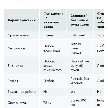
Фундамент
Фунда
Заливной
на
на
Характеристики
бетонный
винтовых
забив
фундамент
сваях
сваях
Срок монтажа
1 день
5-14 дней
1-3 дн
Теплая
Любое
Любое
Сезонность
сухая
время года
время 
погода
Любой,
Плотный, не
Вид грунта
кроме
сыпучий,
Любой
каменистого
сухой
Ровный, без
Рельеф
Любой
Любой
уклонов
Земельные работы
Нет
Да
Нет
Более 100
Более 
Срок службы
75 лет
лет
лет