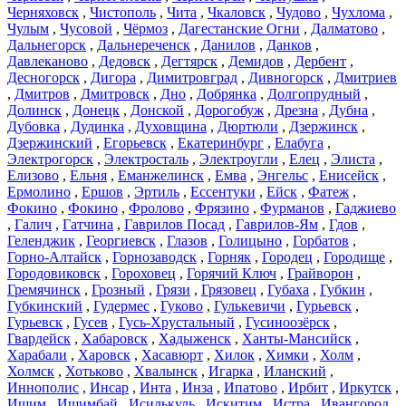
Черняховск
,
Чистополь
,
Чита
,
Чкаловск
,
Чудово
,
Чухлома
,
Чулым
,
Чусовой
,
Чёрмоз
,
Дагестанские Огни
,
Далматово
,
Дальнегорск
,
Дальнереченск
,
Данилов
,
Данков
,
Давлеканово
,
Дедовск
,
Дегтярск
,
Демидов
,
Дербент
,
Десногорск
,
Дигора
,
Димитровград
,
Дивногорск
,
Дмитриев
,
Дмитров
,
Дмитровск
,
Дно
,
Добрянка
,
Долгопрудный
,
Долинск
,
Донецк
,
Донской
,
Дорогобуж
,
Дрезна
,
Дубна
,
Дубовка
,
Дудинка
,
Духовщина
,
Дюртюли
,
Дзержинск
,
Дзержинский
,
Егорьевск
,
Екатеринбург
,
Елабуга
,
Электрогорск
,
Электросталь
,
Электроугли
,
Елец
,
Элиста
,
Елизово
,
Ельня
,
Еманжелинск
,
Емва
,
Энгельс
,
Енисейск
,
Ермолино
,
Ершов
,
Эртиль
,
Ессентуки
,
Ейск
,
Фатеж
,
Фокино
,
Фокино
,
Фролово
,
Фрязино
,
Фурманов
,
Гаджиево
,
Галич
,
Гатчина
,
Гаврилов Посад
,
Гаврилов-Ям
,
Гдов
,
Геленджик
,
Георгиевск
,
Глазов
,
Голицыно
,
Горбатов
,
Горно-Алтайск
,
Горнозаводск
,
Горняк
,
Городец
,
Городище
,
Городовиковск
,
Гороховец
,
Горячий Ключ
,
Грайворон
,
Гремячинск
,
Грозный
,
Грязи
,
Грязовец
,
Губаха
,
Губкин
,
Губкинский
,
Гудермес
,
Гуково
,
Гулькевичи
,
Гурьевск
,
Гурьевск
,
Гусев
,
Гусь-Хрустальный
,
Гусиноозёрск
,
Гвардейск
,
Хабаровск
,
Хадыженск
,
Ханты-Мансийск
,
Харабали
,
Харовск
,
Хасавюрт
,
Хилок
,
Химки
,
Холм
,
Холмск
,
Хотьково
,
Хвалынск
,
Игарка
,
Иланский
,
Иннополис
,
Инсар
,
Инта
,
Инза
,
Ипатово
,
Ирбит
,
Иркутск
,
Ишим
,
Ишимбай
,
Исилькуль
,
Искитим
,
Истра
,
Ивангород
,