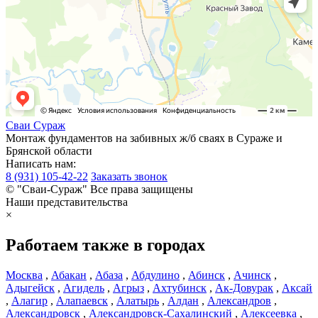
Сваи
Сураж
Монтаж фундаментов на забивных ж/б сваях в Сураже и
Брянской области
Написать нам:
8 (931) 105-42-22
Заказать звонок
© "Сваи-Сураж" Все права защищены
Наши представительства
×
Работаем также в городах
Москва
,
Абакан
,
Абаза
,
Абдулино
,
Абинск
,
Ачинск
,
Адыгейск
,
Агидель
,
Агрыз
,
Ахтубинск
,
Ак-Довурак
,
Аксай
,
Алагир
,
Алапаевск
,
Алатырь
,
Алдан
,
Александров
,
Александровск
,
Александровск-Сахалинский
,
Алексеевка
,