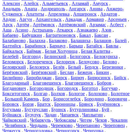
Алексин
,
Алейск
,
Альметьевск
,
Алзамай
,
Амурск
,
Анадырь
,
Анапа
,
Андреаполь
,
Ангарск
,
Анива
,
Анжеро-
Судженск
,
Апатиты
,
Апрелевка
,
Апшеронск
,
Ардатов
,
Ардон
,
Аргун
,
Архангельск
,
Аркадак
,
Армавир
,
Арсеньев
,
Арск
,
Артём
,
Артёмовск
,
Артёмовский
,
Арзамас
,
Асбест
,
Аша
,
Асино
,
Астрахань
,
Аткарск
,
Азнакаево
,
Азов
,
Бабаево
,
Бабушкин
,
Багратионовск
,
Бакал
,
Баксан
,
Балабаново
,
Балахна
,
Балаково
,
Балашиха
,
Балашов
,
Балей
,
Балтийск
,
Барабинск
,
Барнаул
,
Барыш
,
Батайск
,
Бавлы
,
Байкальск
,
Баймак
,
Белая Холуница
,
Белая Калитва
,
Белебей
,
Белгород
,
Белинский
,
Белогорск
,
Белокуриха
,
Беломорск
,
Белореченск
,
Белорецк
,
Белоусово
,
Белово
,
Белоярский
,
Белозерск
,
Белёв
,
Белый
,
Бердск
,
Березники
,
Берёзовский
,
Берёзовский
,
Беслан
,
Бежецк
,
Бикин
,
Билибино
,
Биробиджан
,
Бирск
,
Бирюч
,
Бирюсинск
,
Бийск
,
Благодарный
,
Благовещенск
,
Благовещенск
,
Бобров
,
Богданович
,
Богородицк
,
Богородск
,
Боготол
,
Богучар
,
Бокситогорск
,
Болгар
,
Болхов
,
Бологое
,
Болохово
,
Болотное
,
Большой Камень
,
Бор
,
Борисоглебск
,
Бородино
,
Боровичи
,
Боровск
,
Борзя
,
Братск
,
Бронницы
,
Брянск
,
Будённовск
,
Бугульма
,
Бугуруслан
,
Буинск
,
Бутурлиновка
,
Буй
,
Буйнакск
,
Бузулук
,
Чадан
,
Чапаевск
,
Чаплыгин
,
Чайковский
,
Чебаркуль
,
Чебоксары
,
Чегем
,
Чехов
,
Чекалин
,
Челябинск
,
Чердынь
,
Черемхово
,
Черепаново
,
Череповец
,
Черкесск
,
Черноголовка
,
Черногорск
,
Чернушка
,