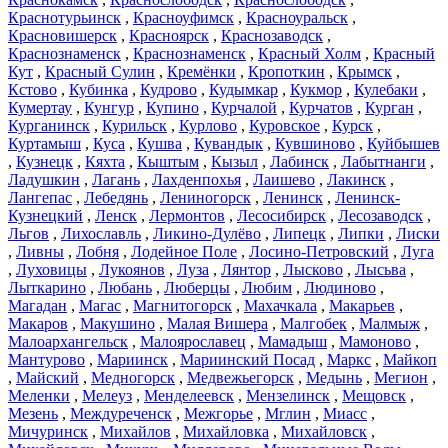
Краснотурьинск
,
Красноуфимск
,
Красноуральск
,
Красновишерск
,
Красноярск
,
Краснозаводск
,
Краснознаменск
,
Краснознаменск
,
Красный Холм
,
Красный
Кут
,
Красный Сулин
,
Кремёнки
,
Кропоткин
,
Крымск
,
Кстово
,
Кубинка
,
Кудрово
,
Кудымкар
,
Кукмор
,
Кулебаки
,
Кумертау
,
Кунгур
,
Купино
,
Курчалой
,
Курчатов
,
Курган
,
Курганинск
,
Курильск
,
Курлово
,
Куровское
,
Курск
,
Куртамыш
,
Куса
,
Кушва
,
Кувандык
,
Кувшиново
,
Куйбышев
,
Кузнецк
,
Кяхта
,
Кыштым
,
Кызыл
,
Лабинск
,
Лабытнанги
,
Ладушкин
,
Лагань
,
Лахденпохья
,
Лаишево
,
Лакинск
,
Лангепас
,
Лебедянь
,
Лениногорск
,
Ленинск
,
Ленинск-
Кузнецкий
,
Ленск
,
Лермонтов
,
Лесосибирск
,
Лесозаводск
,
Льгов
,
Лихославль
,
Ликино-Дулёво
,
Липецк
,
Липки
,
Лиски
,
Ливны
,
Лобня
,
Лодейное Поле
,
Лосино-Петровский
,
Луга
,
Луховицы
,
Лукоянов
,
Луза
,
Лянтор
,
Лысково
,
Лысьва
,
Лыткарино
,
Любань
,
Люберцы
,
Любим
,
Людиново
,
Магадан
,
Магас
,
Магнитогорск
,
Махачкала
,
Макарьев
,
Макаров
,
Макушино
,
Малая Вишера
,
Малгобек
,
Малмыж
,
Малоархангельск
,
Малоярославец
,
Мамадыш
,
Мамоново
,
Мантурово
,
Мариинск
,
Мариинский Посад
,
Маркс
,
Майкоп
,
Майский
,
Медногорск
,
Медвежьегорск
,
Медынь
,
Мегион
,
Меленки
,
Мелеуз
,
Менделеевск
,
Мензелинск
,
Мещовск
,
Мезень
,
Междуреченск
,
Межгорье
,
Мглин
,
Миасс
,
Мичуринск
,
Михайлов
,
Михайловка
,
Михайловск
,