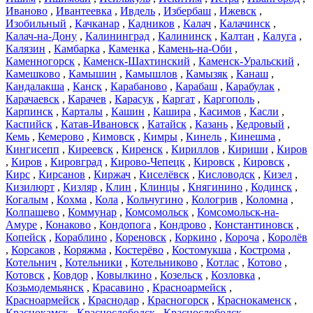
Иваново
,
Ивантеевка
,
Ивдель
,
Избербаш
,
Ижевск
,
Изобильный
,
Качканар
,
Кадников
,
Калач
,
Калачинск
,
Калач-на-Дону
,
Калининград
,
Калининск
,
Калтан
,
Калуга
,
Калязин
,
Камбарка
,
Каменка
,
Камень-на-Оби
,
Каменногорск
,
Каменск-Шахтинский
,
Каменск-Уральский
,
Камешково
,
Камышин
,
Камышлов
,
Камызяк
,
Канаш
,
Кандалакша
,
Канск
,
Карабаново
,
Карабаш
,
Карабулак
,
Карачаевск
,
Карачев
,
Карасук
,
Каргат
,
Каргополь
,
Карпинск
,
Карталы
,
Кашин
,
Кашира
,
Касимов
,
Касли
,
Каспийск
,
Катав-Ивановск
,
Катайск
,
Казань
,
Кедровый
,
Кемь
,
Кемерово
,
Кимовск
,
Кимры
,
Кинель
,
Кинешма
,
Кингисепп
,
Киреевск
,
Киренск
,
Кириллов
,
Кириши
,
Киров
,
Киров
,
Кировград
,
Кирово-Чепецк
,
Кировск
,
Кировск
,
Кирс
,
Кирсанов
,
Киржач
,
Киселёвск
,
Кисловодск
,
Кизел
,
Кизилюрт
,
Кизляр
,
Клин
,
Клинцы
,
Княгинино
,
Кодинск
,
Когалым
,
Кохма
,
Кола
,
Кольчугино
,
Кологрив
,
Коломна
,
Колпашево
,
Коммунар
,
Комсомольск
,
Комсомольск-на-
Амуре
,
Конаково
,
Кондопога
,
Кондрово
,
Константиновск
,
Копейск
,
Кораблино
,
Кореновск
,
Коркино
,
Короча
,
Королёв
,
Корсаков
,
Коряжма
,
Костерёво
,
Костомукша
,
Кострома
,
Котельнич
,
Котельники
,
Котельниково
,
Котлас
,
Котово
,
Котовск
,
Ковдор
,
Ковылкино
,
Козельск
,
Козловка
,
Козьмодемьянск
,
Красавино
,
Красноармейск
,
Красноармейск
,
Краснодар
,
Красногорск
,
Краснокаменск
,
Краснокамск
,
Краснослободск
,
Краснослободск
,