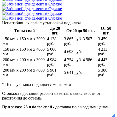
Цена забивных свай
с установкой под ключ
До 20
От 50
Типы свай
От 20 до 50 шт.
шт.
шт.
150 мм x 150 мм x 3000
4 138
3 865 руб.
3 507
3 459
мм
руб.
руб.
руб.
150 мм x 150 мм x 4000
5 006
4 213
4 698 руб.
мм
руб.
руб.
200 мм x 200 мм x 3000
4 984
4 754 руб.
4 586
4 445
мм
руб.
руб.
руб.
200 мм x 200 мм x 4000
5 961
5 386
5 641 руб.
мм
руб.
руб.
* Цены указаны под ключ с монтажом
Стоимость доставки рассчитывается, в зависимости от
расстояния до объема.
При заказе 25 и более свай
-
доставка по выгодным ценам!.