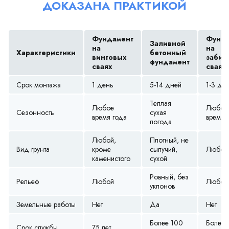
ДОКАЗАНА ПРАКТИКОЙ
Фундамент
Фунда
Заливной
на
на
Характеристики
бетонный
винтовых
забив
фундамент
сваях
сваях
Срок монтажа
1 день
5-14 дней
1-3 дн
Теплая
Любое
Любое
Сезонность
сухая
время года
время 
погода
Любой,
Плотный, не
Вид грунта
кроме
сыпучий,
Любой
каменистого
сухой
Ровный, без
Рельеф
Любой
Любой
уклонов
Земельные работы
Нет
Да
Нет
Более 100
Более 
Срок службы
75 лет