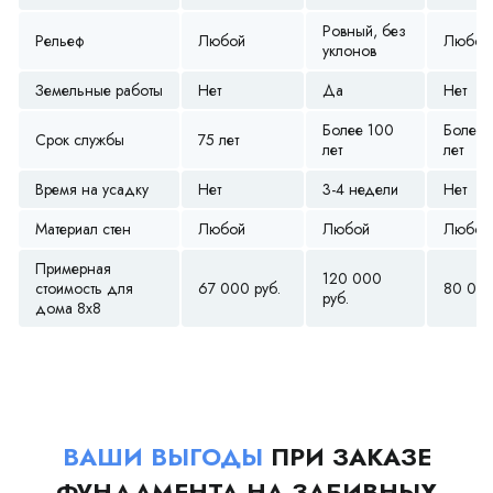
Ровный, без
Рельеф
Любой
Любой
уклонов
Земельные работы
Нет
Да
Нет
Более 100
Более 
Срок службы
75 лет
лет
лет
Время на усадку
Нет
3-4 недели
Нет
Материал стен
Любой
Любой
Любой
Примерная
120 000
стоимость для
67 000 руб.
80 000
руб.
дома 8х8
ВАШИ ВЫГОДЫ
ПРИ ЗАКАЗЕ
ФУНДАМЕНТА НА ЗАБИВНЫХ