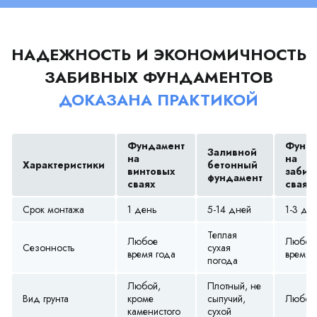
НАДЕЖНОСТЬ И ЭКОНОМИЧНОСТЬ
ЗАБИВНЫХ ФУНДАМЕНТОВ
ДОКАЗАНА ПРАКТИКОЙ
Фундамент
Фунда
Заливной
на
на
Характеристики
бетонный
винтовых
забив
фундамент
сваях
сваях
Срок монтажа
1 день
5-14 дней
1-3 дн
Теплая
Любое
Любое
Сезонность
сухая
время года
время 
погода
Любой,
Плотный, не
Вид грунта
кроме
сыпучий,
Любой
каменистого
сухой