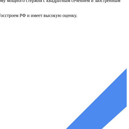
рму мощного стержня с квадратным сечением и заостренным
 Госстроем РФ и имеет высокую оценку.