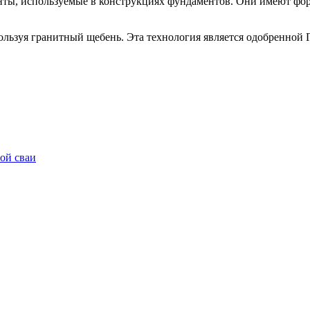
нты, используемые в конструкциях фундаментов. Они имеют фо
спользуя гранитный щебень. Эта технология является одобренной
ой сваи