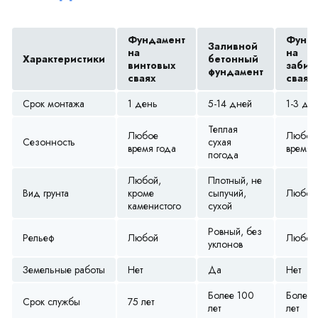
Фундамент
Фунда
Заливной
на
на
Характеристики
бетонный
винтовых
забив
фундамент
сваях
сваях
Срок монтажа
1 день
5-14 дней
1-3 дн
Теплая
Любое
Любое
Сезонность
сухая
время года
время 
погода
Любой,
Плотный, не
Вид грунта
кроме
сыпучий,
Любой
каменистого
сухой
Ровный, без
Рельеф
Любой
Любой
уклонов
Земельные работы
Нет
Да
Нет
Более 100
Более 
Срок службы
75 лет
лет
лет