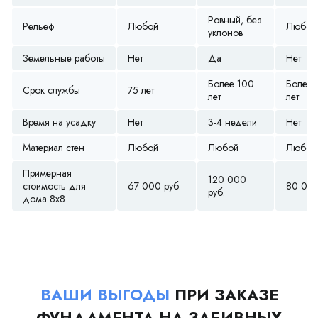
Ровный, без
Рельеф
Любой
Любой
уклонов
Земельные работы
Нет
Да
Нет
Более 100
Более 
Срок службы
75 лет
лет
лет
Время на усадку
Нет
3-4 недели
Нет
Материал стен
Любой
Любой
Любой
Примерная
120 000
стоимость для
67 000 руб.
80 000
руб.
дома 8х8
ВАШИ ВЫГОДЫ
ПРИ ЗАКАЗЕ
ФУНДАМЕНТА НА ЗАБИВНЫХ