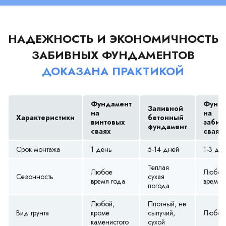
НАДЕЖНОСТЬ И ЭКОНОМИЧНОСТЬ
ЗАБИВНЫХ ФУНДАМЕНТОВ
ДОКАЗАНА ПРАКТИКОЙ
Фундамент
Фунда
Заливной
на
на
Характеристики
бетонный
винтовых
забив
фундамент
сваях
сваях
Срок монтажа
1 день
5-14 дней
1-3 дн
Теплая
Любое
Любое
Сезонность
сухая
время года
время 
погода
Любой,
Плотный, не
Вид грунта
кроме
сыпучий,
Любой
каменистого
сухой