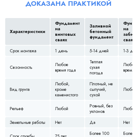
ДОКАЗАНА ПРАКТИКОЙ
Фундамент
Фунда
Заливной
на
на
Характеристики
бетонный
винтовых
забив
фундамент
сваях
сваях
Срок монтажа
1 день
5-14 дней
1-3 дн
Теплая
Любое
Любое
Сезонность
сухая
время года
время 
погода
Любой,
Плотный, не
Вид грунта
кроме
сыпучий,
Любой
каменистого
сухой
Ровный, без
Рельеф
Любой
Любой
уклонов
Земельные работы
Нет
Да
Нет
Более 100
Более 
Срок службы
75 лет