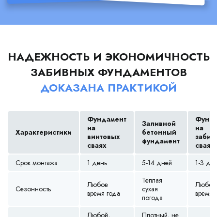
НАДЕЖНОСТЬ И ЭКОНОМИЧНОСТЬ
ЗАБИВНЫХ ФУНДАМЕНТОВ
ДОКАЗАНА ПРАКТИКОЙ
Фундамент
Фунда
Заливной
на
на
Характеристики
бетонный
винтовых
забив
фундамент
сваях
сваях
Срок монтажа
1 день
5-14 дней
1-3 дн
Теплая
Любое
Любое
Сезонность
сухая
время года
время 
погода
Любой,
Плотный, не