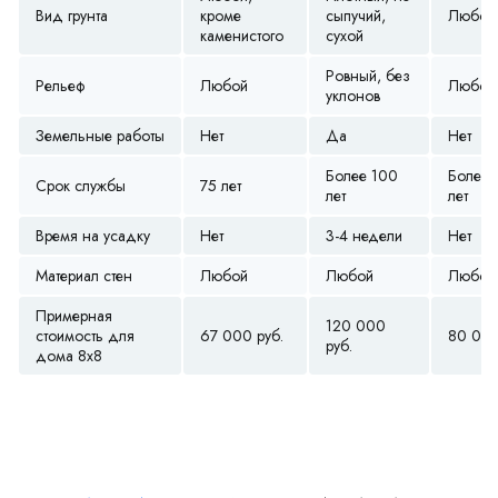
Вид грунта
кроме
сыпучий,
Любой
каменистого
сухой
Ровный, без
Рельеф
Любой
Любой
уклонов
Земельные работы
Нет
Да
Нет
Более 100
Более 
Срок службы
75 лет
лет
лет
Время на усадку
Нет
3-4 недели
Нет
Материал стен
Любой
Любой
Любой
Примерная
120 000
стоимость для
67 000 руб.
80 000
руб.
дома 8х8