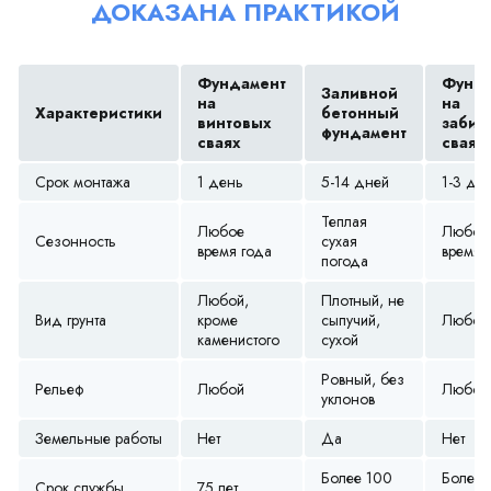
ДОКАЗАНА ПРАКТИКОЙ
Фундамент
Фунда
Заливной
на
на
Характеристики
бетонный
винтовых
забив
фундамент
сваях
сваях
Срок монтажа
1 день
5-14 дней
1-3 дн
Теплая
Любое
Любое
Сезонность
сухая
время года
время 
погода
Любой,
Плотный, не
Вид грунта
кроме
сыпучий,
Любой
каменистого
сухой
Ровный, без
Рельеф
Любой
Любой
уклонов
Земельные работы
Нет
Да
Нет
Более 100
Более 
Срок службы
75 лет