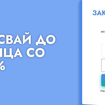
ЗА
из
 СВАЙ ДО
ЯЦА СО
%
На