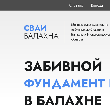
О сваях
Выгоды
Монтаж фундаментов на
СВАИ
забивных ж/б сваях в
БАЛАХНА
Балахне и Нижегородско
области
ЗАБИВНОЙ
ФУНДАМЕНТ
В БАЛАХНЕ