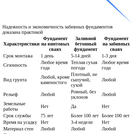
Надежность и экономичность забивных фундаментов
доказана практикой
Фундамент
Заливной
Фундамент
Характеристики
на винтовых
бетонный
на забивных
сваях
фундамент
сваях
Срок монтажа
1 день
5-14 дней
1-3 дня
Любое время
Теплая сухая
Любое время
Сезонность
года
погода
года
Плотный, не
Любой, кроме
Вид грунта
сыпучий,
Любой
каменистого
сухой
Ровный, без
Рельеф
Любой
Любой
уклонов
Земельные
Нет
Да
Нет
работы
Срок службы
75 лет
Более 100 лет
Более 100 лет
Время на усадку
Нет
3-4 недели
Нет
Материал стен
Любой
Любой
Любой