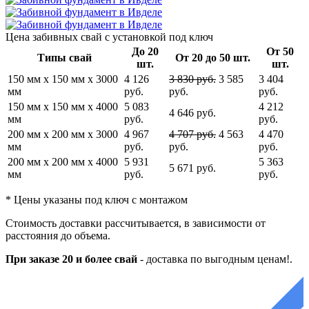
Цена забивных свай
с установкой под ключ
До 20
От 50
Типы свай
От 20 до 50 шт.
шт.
шт.
150 мм x 150 мм x 3000
4 126
3 830 руб.
3 585
3 404
мм
руб.
руб.
руб.
150 мм x 150 мм x 4000
5 083
4 212
4 646 руб.
мм
руб.
руб.
200 мм x 200 мм x 3000
4 967
4 707 руб.
4 563
4 470
мм
руб.
руб.
руб.
200 мм x 200 мм x 4000
5 931
5 363
5 671 руб.
мм
руб.
руб.
* Цены указаны под ключ с монтажом
Стоимость доставки рассчитывается, в зависимости от
расстояния до объема.
При заказе 20 и более свай
-
доставка по выгодным ценам!.