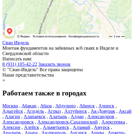
Сваи
Ивдель
Монтаж фундаментов на забивных ж/б сваях в Ивделе и
Свердловской области
Написать нам:
8 (931) 105-42-22
Заказать звонок
© "Сваи-Ивдель" Все права защищены
Наши представительства
×
Работаем также в городах
Москва
,
Абакан
,
Абаза
,
Абдулино
,
Абинск
,
Ачинск
,
Адыгейск
,
Агидель
,
Агрыз
,
Ахтубинск
,
Ак-Довурак
,
Аксай
,
Алагир
,
Алапаевск
,
Алатырь
,
Алдан
,
Александров
,
Александровск
,
Александровск-Сахалинский
,
Алексеевка
,
Алексин
,
Алейск
,
Альметьевск
,
Алзамай
,
Амурск
,
Анадырь
,
Анапа
,
Андреаполь
,
Ангарск
,
Анива
,
Анжеро-