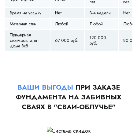
лет
лет
Время на усадку
Нет
3-4 недели
Нет
Материал стен
Любой
Любой
Любой
Примерная
120 000
стоимость для
67 000 руб.
80 000
руб.
дома 8х8
ВАШИ ВЫГОДЫ
ПРИ ЗАКАЗЕ
ФУНДАМЕНТА НА ЗАБИВНЫХ
СВАЯХ В "СВАИ-ОБЛУЧЬЕ"