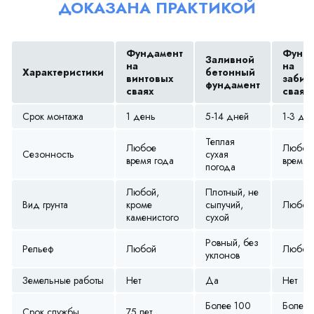
ДОКАЗАНА ПРАКТИКОЙ
Фундамент
Фунда
Заливной
на
на
Характеристики
бетонный
винтовых
забив
фундамент
сваях
сваях
Срок монтажа
1 день
5-14 дней
1-3 дн
Теплая
Любое
Любое
Сезонность
сухая
время года
время 
погода
Любой,
Плотный, не
Вид грунта
кроме
сыпучий,
Любой
каменистого
сухой
Ровный, без
Рельеф
Любой
Любой
уклонов
Земельные работы
Нет
Да
Нет
Более 100
Более 
Срок службы
75 лет