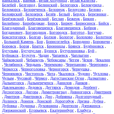
Байкальск
,
Баймак
,
Белая Холуница
,
Белая Калитва
,
Белебей
,
Белгород
,
Белинский
,
Белогорск
,
Белокуриха
,
Беломорск
,
Белореченск
,
Белорецк
,
Белоусово
,
Белово
,
Белоярский
,
Белозерск
,
Белёв
,
Белый
,
Бердск
,
Березники
,
Берёзовский
,
Берёзовский
,
Беслан
,
Бежецк
,
Бикин
,
Билибино
,
Биробиджан
,
Бирск
,
Бирюч
,
Бирюсинск
,
Бийск
,
Благодарный
,
Благовещенск
,
Благовещенск
,
Бобров
,
Богданович
,
Богородицк
,
Богородск
,
Боготол
,
Богучар
,
Бокситогорск
,
Болгар
,
Болхов
,
Бологое
,
Болохово
,
Болотное
,
Большой Камень
,
Бор
,
Борисоглебск
,
Бородино
,
Боровичи
,
Боровск
,
Борзя
,
Братск
,
Бронницы
,
Брянск
,
Будённовск
,
Бугульма
,
Бугуруслан
,
Буинск
,
Бутурлиновка
,
Буй
,
Буйнакск
,
Бузулук
,
Чадан
,
Чапаевск
,
Чаплыгин
,
Чайковский
,
Чебаркуль
,
Чебоксары
,
Чегем
,
Чехов
,
Чекалин
,
Челябинск
,
Чердынь
,
Черемхово
,
Черепаново
,
Череповец
,
Черкесск
,
Черноголовка
,
Черногорск
,
Чернушка
,
Черняховск
,
Чистополь
,
Чита
,
Чкаловск
,
Чудово
,
Чухлома
,
Чулым
,
Чусовой
,
Чёрмоз
,
Дагестанские Огни
,
Далматово
,
Дальнегорск
,
Дальнереченск
,
Данилов
,
Данков
,
Давлеканово
,
Дедовск
,
Дегтярск
,
Демидов
,
Дербент
,
Десногорск
,
Дигора
,
Димитровград
,
Дивногорск
,
Дмитриев
,
Дмитров
,
Дмитровск
,
Дно
,
Добрянка
,
Долгопрудный
,
Долинск
,
Донецк
,
Донской
,
Дорогобуж
,
Дрезна
,
Дубна
,
Дубовка
,
Дудинка
,
Духовщина
,
Дюртюли
,
Дзержинск
,
Дзержинский
,
Егорьевск
,
Екатеринбург
,
Елабуга
,