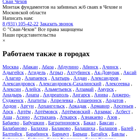
Сваи
Чехов
Монтаж фундаментов на забивных ж/б сваях в Чехове и
Московской области
Написать нам:
8 (931) 105-42-22
Заказать звонок
© "Сваи-Чехов" Все права защищены
Наши представительства
×
Работаем также в городах
Москва
,
Абакан
,
Абаза
,
Абдулино
,
Абинск
,
Ачинск
,
Адыгейск
,
Агидель
,
Агрыз
,
Ахтубинск
,
Ак-Довурак
,
Аксай
,
Алагир
,
Алапаевск
,
Алатырь
,
Алдан
,
Александров
,
Александровск
,
Александровск-Сахалинский
,
Алексеевка
,
Алексин
,
Алейск
,
Альметьевск
,
Алзамай
,
Амурск
,
Анадырь
,
Анапа
,
Андреаполь
,
Ангарск
,
Анива
,
Анжеро-
Судженск
,
Апатиты
,
Апрелевка
,
Апшеронск
,
Ардатов
,
Ардон
,
Аргун
,
Архангельск
,
Аркадак
,
Армавир
,
Арсеньев
,
Арск
,
Артём
,
Артёмовск
,
Артёмовский
,
Арзамас
,
Асбест
,
Аша
,
Асино
,
Астрахань
,
Аткарск
,
Азнакаево
,
Азов
,
Бабаево
,
Бабушкин
,
Багратионовск
,
Бакал
,
Баксан
,
Балабаново
,
Балахна
,
Балаково
,
Балашиха
,
Балашов
,
Балей
,
Балтийск
,
Барабинск
,
Барнаул
,
Барыш
,
Батайск
,
Бавлы
,