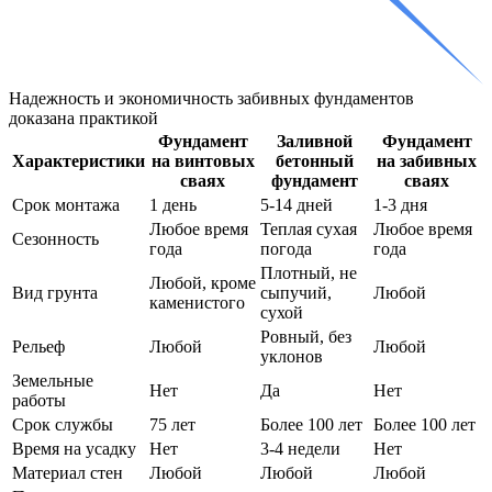
Надежность и экономичность забивных фундаментов
доказана практикой
Фундамент
Заливной
Фундамент
Характеристики
на винтовых
бетонный
на забивных
сваях
фундамент
сваях
Срок монтажа
1 день
5-14 дней
1-3 дня
Любое время
Теплая сухая
Любое время
Сезонность
года
погода
года
Плотный, не
Любой, кроме
Вид грунта
сыпучий,
Любой
каменистого
сухой
Ровный, без
Рельеф
Любой
Любой
уклонов
Земельные
Нет
Да
Нет
работы
Срок службы
75 лет
Более 100 лет
Более 100 лет
Время на усадку
Нет
3-4 недели
Нет
Материал стен
Любой
Любой
Любой