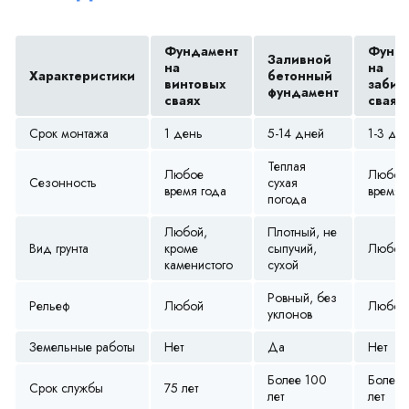
Фундамент
Фунда
Заливной
на
на
Характеристики
бетонный
винтовых
забив
фундамент
сваях
сваях
Срок монтажа
1 день
5-14 дней
1-3 дн
Теплая
Любое
Любое
Сезонность
сухая
время года
время 
погода
Любой,
Плотный, не
Вид грунта
кроме
сыпучий,
Любой
каменистого
сухой
Ровный, без
Рельеф
Любой
Любой
уклонов
Земельные работы
Нет
Да
Нет
Более 100
Более 
Срок службы
75 лет
лет
лет